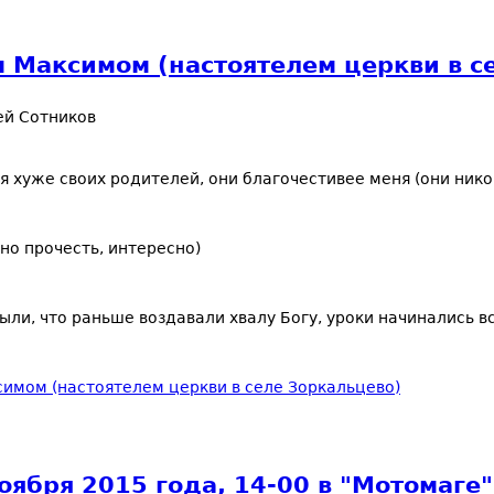
 Максимом (настоятелем церкви в с
ей Сотников
я хуже своих родителей, они благочестивее меня (они никог
но прочесть, интересно)
ыли, что раньше воздавали хвалу Богу, уроки начинались в
имом (настоятелем церкви в селе Зоркальцево)
ября 2015 года, 14-00 в "Мотомаге"