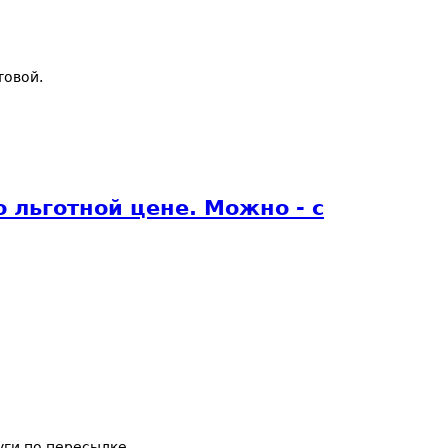
товой.
 льготной цене. Можно - с
уги по пересылке.