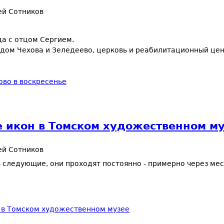
ей Сотников
а с отцом Сергием.
 дом Чехова и Зеледеево, церковь и реабилитационный цен
ово в воскресенье
ке икон в Томском художественном м
ей Сотников
следующие, они проходят постоянно - примерно через месяц
н в Томском художественном музее