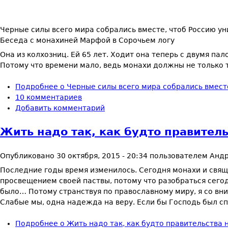
Черные силы всего мира собрались вместе, чтоб Россию у
Беседа с монахиней Марфой в Сорочьем логу
Она из колхозниц. Ей 65 лет. Ходит она теперь с двумя па
Потому что времени мало, ведь монахи должны не только т
Подробнее
о Черные силы всего мира собрались вместе
10 комментариев
Добавить комментарий
Жить надо так, как будто правитель
Опубликовано
30 октября, 2015 - 20:34
пользователем
Андр
Последние годы время изменилось. Сегодня монахи и свящ
просвещением своей паствы, потому что разобраться сего
было… Потому странствуя по православному миру, я со в
Слабые мы, одна надежда на веру. Если бы Господь был сп
Подробнее
о Жить надо так, как будто правительства 