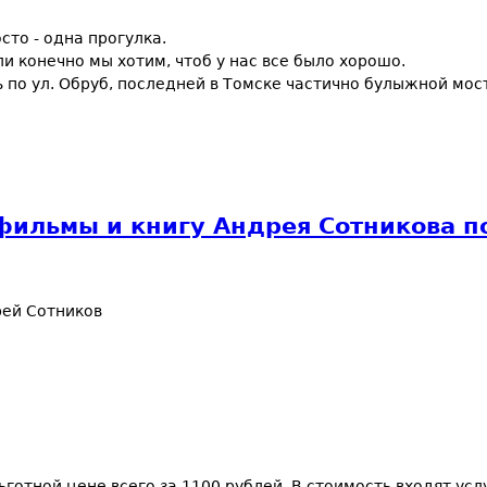
сто - одна прогулка.
и конечно мы хотим, чтоб у нас все было хорошо.
 по ул. Обруб, последней в Томске частично булыжной мос
 фильмы и книгу Андрея Сотникова по
ей Сотников
готной цене всего за 1100 рублей. В стоимость входят усл