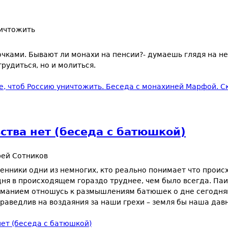
ничтожить
лочками. Бывают ли монахи на пенсии?- думаешь глядя на не
рудиться, но и молиться.
, чтоб Россию уничтожить. Беседа с монахиней Марфой. Ск
ства нет (беседа с батюшкой)
ей Сотников
енники одни из немногих, кто реально понимает что проис
дня в происходящем гораздо труднее, чем было всегда. Па
ниманием отношусь к размышлениям батюшек о дне сегодн
раведлив на воздаяния за наши грехи – земля бы наша дав
нет (беседа с батюшкой)