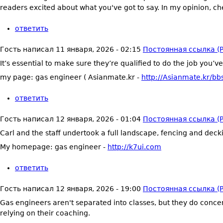
readers excited about what you've got to say. In my opinion, che
ответить
Гость
написал
11 января, 2026 - 02:15
Постоянная ссылка (P
It’s essential to make sure they’re qualified to do the job you’v
my page: gas engineer ( Asianmate.kr -
http://Asianmate.kr/b
ответить
Гость
написал
12 января, 2026 - 01:04
Постоянная ссылка (P
Carl and the staff undertook a full landscape, fencing and decki
My homepage: gas engineer -
http://k7ui.com
ответить
Гость
написал
12 января, 2026 - 19:00
Постоянная ссылка (P
Gas engineers aren't separated into classes, but they do conce
relying on their coaching.