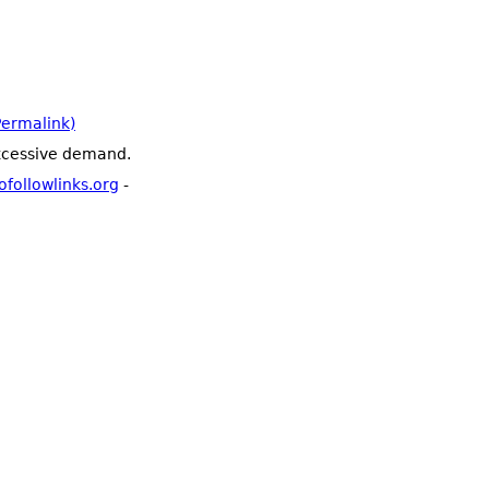
ermalink)
excessive demand.
ofollowlinks.org
-