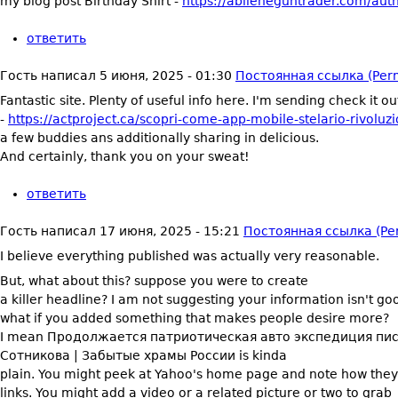
my blog post Birthday Shirt -
https://abileneguntrader.com/aut
ответить
Гость
написал
5 июня, 2025 - 01:30
Постоянная ссылка (Perm
Fantastic site. Plenty of useful info here. I'm sending check it ou
-
https://actproject.ca/scopri-come-app-mobile-stelario-rivoluzio
a few buddies ans additionally sharing in delicious.
And certainly, thank you on your sweat!
ответить
Гость
написал
17 июня, 2025 - 15:21
Постоянная ссылка (Pe
I believe everything published was actually very reasonable.
But, what about this? suppose you were to create
a killer headline? I am not suggesting your information isn't g
what if you added something that makes people desire more?
I mean Продолжается патриотическая авто экспедиция пи
Сотникова | Забытые храмы России is kinda
plain. You might peek at Yahoo's home page and note how they 
links. You might add a video or a related picture or two to grab