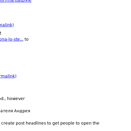
hor/martiasb99/
alink)
t
na-lo-ste...
to
rmalink)
ood., however
сателя Андрея
create post headlines to get people to open the