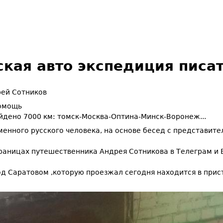
кая авто экспедиция писа
ей Сотников
помощь
йдено 7000 км: томск-Москва-Оптина-Минск-Воронеж...
менного русского человека, на основе бесед с представит
раницах путешественника Андрея Сотникова в Телеграм и 
од Саратовом ,которую проезжал сегодня находится в при