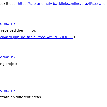
ck it out -
https://seo-anomaly-backlinks.online/brazil/seo-ano
ermalink)
e received them in for.
bs/board.php?bo_table=free&wr_id=703608
)
ermalink)
ng project.
ermalink)
ntrate on different areas